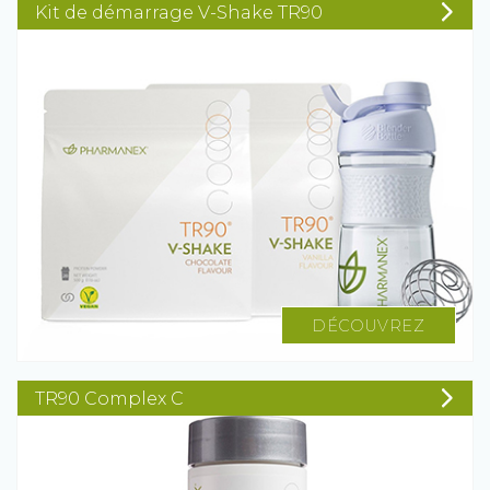
Kit de démarrage V-Shake TR90
DÉCOUVREZ
TR90 Complex C